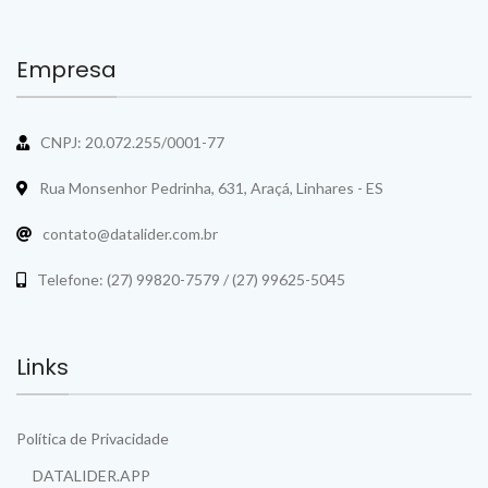
Empresa
CNPJ: 20.072.255/0001-77
Rua Monsenhor Pedrinha, 631, Araçá, Linhares - ES
contato@datalider.com.br
Telefone: (27) 99820-7579 / (27) 99625-5045
Links
Política de Privacidade
DATALIDER.APP